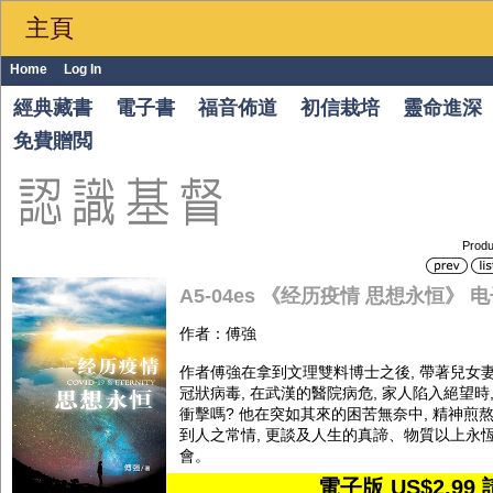
主頁
Home
Log In
經典藏書
電子書
福音佈道
初信栽培
靈命進深
免費贈閲
Produ
A5-04es 《经历疫情 思想永恒》 
作者：傅強
作者傅強在拿到文理雙料博士之後, 帶著兒女
冠狀病毒, 在武漢的醫院病危, 家人陷入絕望
衝擊嗎? 他在突如其來的困苦無奈中, 精神
到人之常情, 更談及人生的真諦、物質以上永恆
會。
電子版 US$2.