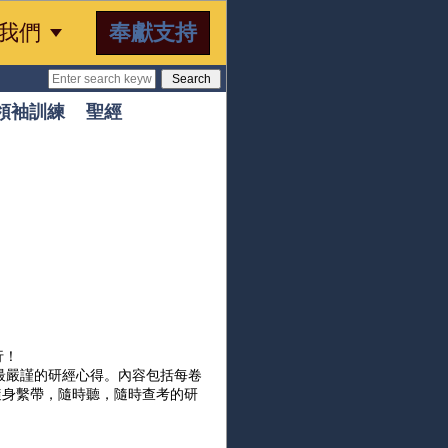

奉獻支持
我們
領袖訓練
聖經
行！
最嚴謹的研經心得。內容包括每卷
隨身繫帶，隨時聽，隨時查考的研