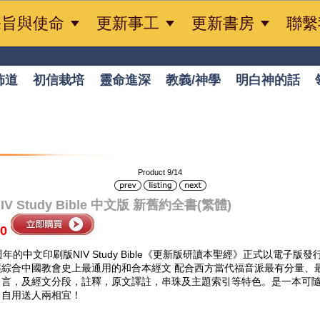



宗旨與使命
更新事工
更新書房
聯繫
佈道
初信栽培
靈命進深
教義/神學
明白神的話
Product 9/14
NIV Study Bible 中文版 新舊約全書(繁體)
0
週年的中文印刷版NIV Study Bible《更新版研讀本聖經》正式以電子版發
經綜合中國教會史上最通用的和合本經文 配合西方當代福音派最有分量、
引言，及經文分段，註釋，原文譯註，串珠及主題索引等特色。是一本可
。自用送人兩相宜！