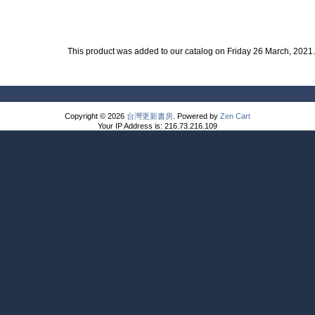
This product was added to our catalog on Friday 26 March, 2021.
Copyright © 2026
台灣更新書房
. Powered by
Zen Cart
Your IP Address is: 216.73.216.109