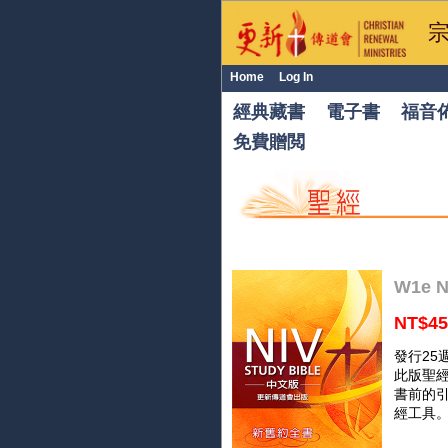
Home
Log In
經典藏書
電子書
福音
免費贈閲
W1e 
NT$45
發行25
此版聖
書前的
經工具