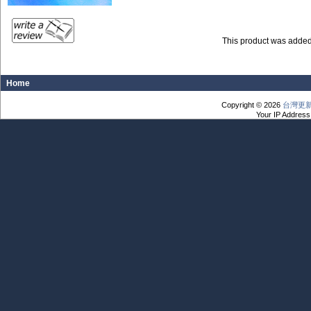
This product was added
Home
Copyright © 2026
台灣更
Your IP Address