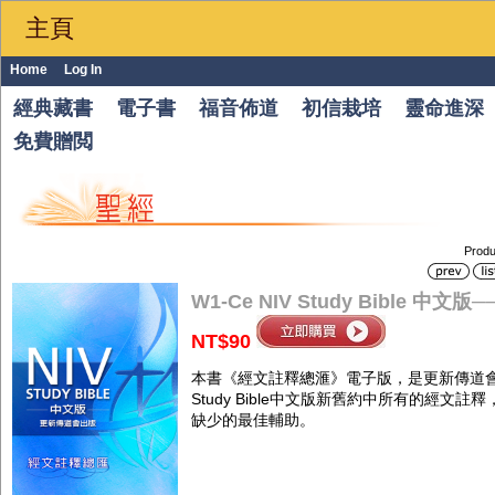
主頁
Home
Log In
經典藏書
電子書
福音佈道
初信栽培
靈命進深
免費贈閲
Produ
W1-Ce NIV Study Bible 中
NT$90
本書《經文註釋總滙》電子版，是更新傳道會依據暢
Study Bible中文版新舊約中所有的經
缺少的最佳輔助。