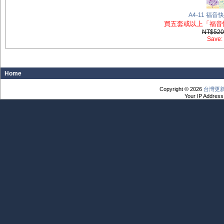
A4-11 福音
買五套或以上「福音
NT$52
Save:
Home
Copyright © 2026
台灣更
Your IP Address