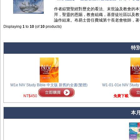
作者綜覽聖經對歷史的看法、末世論及教會的本
拜，聖靈的恩賜，教會組織，基督徒社區以及教
論作結束。布易士曾任費城第十長老會牧師，著作
Displaying
1
to
10
(of
10
products)
特
W1e NIV Study Bible 中文版 新舊約全書(繁體)
W1-01-01e NIV Stu
NT$450
免費下載
本