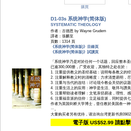
購買
D1-03s 系统神学(简体版)
SYSTEMATIC THEOLOGY
作者：古德恩 by Wayne Grudem
譯者：張麟至
頁數：1314 頁
《系统神学(简体版)》目錄頁
《系统神学(简体版)》試讀頁
「系统神学乃是对於任何一个话题，回应整本圣
已逾300,000册，广受欢迎，其独特之处在於：
1. 注重提供教义的圣经基础：说明每条教义的
2. 注重解释教义时的清晰度：力求清楚易明，
3. 注重与当代的连结：讨论现今教会关切的议
4. 注重生活上的应用：神学是生活、敬拜与讚
5. 注重帮助读者理解：文笔亲切易读，理性、
6. 注重福音派的信仰：立足福音派，同时提供
作者为英国剑桥大学博士，曾任教於美国叁一神
ㄧ。
大量购买者另有优待，请洽询台湾更新书房09022
電子版 US$52.99 