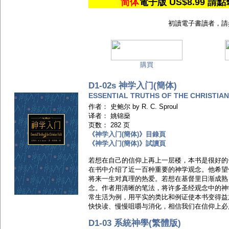
简体
電子版 US$8.99
初讀電子書讀者，請
購買
D1-02s 神学入门(簡体)
ESSENTIAL TRUTHS OF THE CHRISTIAN
作者： 史鲍尔 by R. C. Sproul
译者： 姚锦燊
页数： 282 页
《神学入门(簡体)》目錄頁
《神学入门(簡体)》試讀頁
若想在自己的信仰上再上一层楼，本书是很好的
在书中介绍了近一百种重要的神学观念。他希望
将来一生对真理的热爱。若想在基督里日渐成熟
念。作者用清晰的笔法，将许多圣经观念中的神
常生活为例，用平实的类比和例证使本书变得益
快快读、慢慢咀嚼与消化，相信我们在信仰上必
D1-03 系統神學(繁體版)