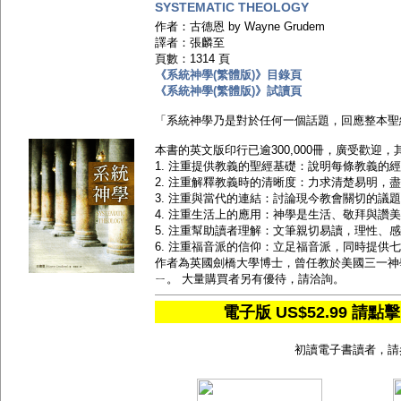
SYSTEMATIC THEOLOGY
作者：古德恩 by Wayne Grudem
譯者：張麟至
頁數：1314 頁
《系統神學(繁體版)》目錄頁
《系統神學(繁體版)》試讀頁
「系統神學乃是對於任何一個話題，回應整本聖
本書的英文版印行已逾300,000冊，廣受歡迎
1. 注重提供教義的聖經基礎：說明每條教義的
2. 注重解釋教義時的清晰度：力求清楚易明，
3. 注重與當代的連結：討論現今教會關切的議
4. 注重生活上的應用：神學是生活、敬拜與讚
5. 注重幫助讀者理解：文筆親切易讀，理性、
6. 注重福音派的信仰：立足福音派，同時提供
作者為英國劍橋大學博士，曾任教於美國三一神
ㄧ。 大量購買者另有優待，請洽詢。
電子版 US$52.99 
初讀電子書讀者，請