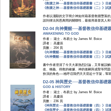
《救贖之神──基督教信仰基礎叢書（二）》目
《救贖之神──基督教信仰基礎叢書（二）》試
作者以淺顯的文字簡介神如何藉基督救贖墮落的
談到律法與恩典間的關聯性，最後用基督其人和
D2-04 向神覺醒──基督教信仰基礎
AWAKENING TO GOD
作者： 箴士．布易士 by James M. Boice
譯者： 高慶辰
頁數： 204 頁
《向神覺醒──基督教信仰基礎叢書（三）》目
《向神覺醒──基督教信仰基礎叢書（三）》試
書中作者澄清了今天大家熱烈討論，又常被誤解
改、稱義、得救的確據、神的後嗣與成聖等問題
扮演的角色──祂呼召我們天天背起十字架，幫
D2-05 神與歷史──基督教信仰基礎
GOD & HISTORY
作者： 箴士．布易士 by James M. Boice
譯者： 高慶辰
頁數： 236 頁
《神與歷史──基督教信仰基礎叢書（四）》目
《神與歷史──基督教信仰基礎叢書（四）》試