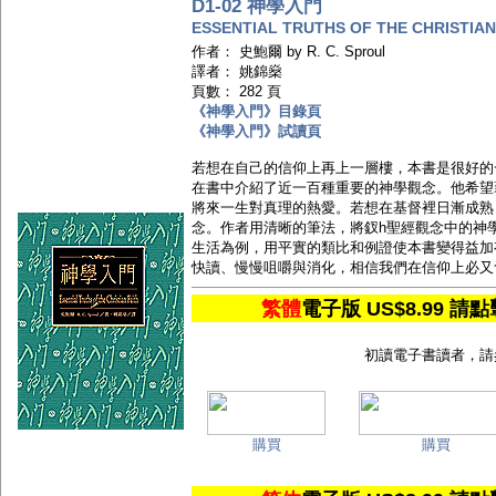
D1-02 神學入門
ESSENTIAL TRUTHS OF THE CHRISTIAN
作者： 史鮑爾 by R. C. Sproul
譯者： 姚錦燊
頁數： 282 頁
《神學入門》目錄頁
《神學入門》試讀頁
若想在自己的信仰上再上一層樓，本書是很好的
在書中介紹了近一百種重要的神學觀念。他希望
將來一生對真理的熱愛。若想在基督裡日漸成熟
念。作者用清晰的筆法，將釵h聖經觀念中的神
生活為例，用平實的類比和例證使本書變得益加
快讀、慢慢咀嚼與消化，相信我們在信仰上必又
繁體
電子版 US$8.99
初讀電子書讀者，請
購買
購買