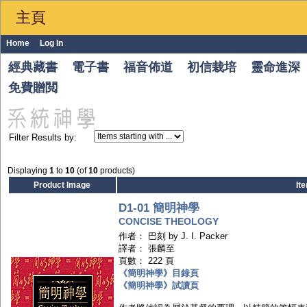
主頁
Home
Log In
經典藏書
電子書
福音佈道
初信栽培
靈命進深
免費贈閲
Filter Results by:
Displaying
1
to
10
(of
10
products)
Product Image
It
D1-01 簡明神學
CONCISE THEOLOGY
作者： 巴刻 by J. I. Packer
譯者： 張麟至
頁數： 222 頁
《簡明神學》目錄頁
《簡明神學》試讀頁