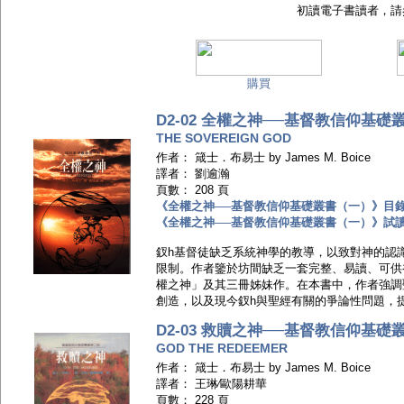
初讀電子書讀者，請
購買
D2-02 全權之神──基督教信仰基礎
THE SOVEREIGN GOD
作者： 箴士．布易士 by James M. Boice
譯者： 劉逾瀚
頁數： 208 頁
《全權之神──基督教信仰基礎叢書（一）》目
《全權之神──基督教信仰基礎叢書（一）》試
釵h基督徒缺乏系統神學的教導，以致對神的認
限制。作者鑒於坊間缺乏一套完整、易讀、可供
權之神」及其三冊姊妹作。在本書中，作者強調
創造，以及現今釵h與聖經有關的爭論性問題，
D2-03 救贖之神──基督教信仰基礎
GOD THE REDEEMER
作者： 箴士．布易士 by James M. Boice
譯者： 王琳∕歐陽耕華
頁數： 228 頁