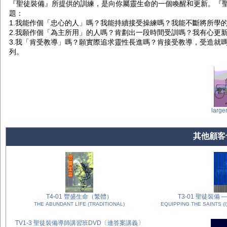
『聖徒裝備』所提供的訓練，是向你屬靈生命的一個喚醒和更新。『
題：
1.我能作個「忠心的人」嗎？我能持續接受操練嗎？我能不斷將所學
2.我願作個「為主所用」的人嗎？肯劃出一段時間受訓嗎？我有心更
3.我「肯受教導」嗎？願實際追求靈性長進嗎？肯接受教導，受造就
列。
large
其他顧客也
T4-01 豐盛生命（繁體）
T3-01 聖徒
THE ABUNDANT LIFE (TRADITIONAL)
EQUIPPING THE SAINTS (
TV1-3 聖徒裝備導師講習班DVD〔連答案講義〕