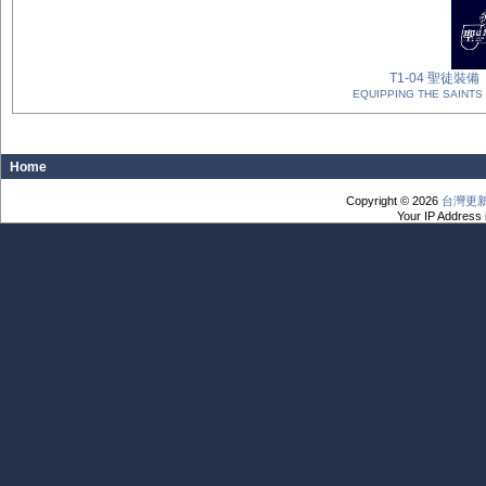
T1-04 聖
EQUIPPING THE SAINTS 
Home
Copyright © 2026
台灣更
Your IP Address 