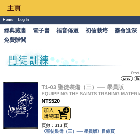
主頁
Home
Log In
經典藏書
電子書
福音佈道
初信栽培
靈命進深
免費贈閲
Produ
T1-03 聖徒裝備（三）── 學員版
EQUIPPING THE SAINTS TRANING MATERIA
NT$520
頁數：313 頁
《聖徒裝備（三）── 學員版》目錄頁