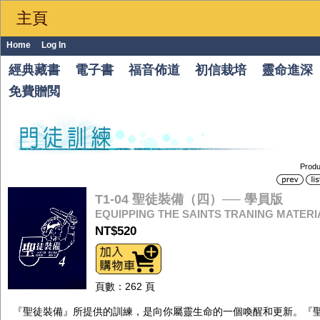
主頁
Home
Log In
經典藏書
電子書
福音佈道
初信栽培
靈命進深
免費贈閲
Produ
T1-04 聖徒裝備（四）── 學員版
EQUIPPING THE SAINTS TRANING MATERIA
NT$520
頁數：262 頁
『聖徒裝備』所提供的訓練，是向你屬靈生命的一個喚醒和更新。『