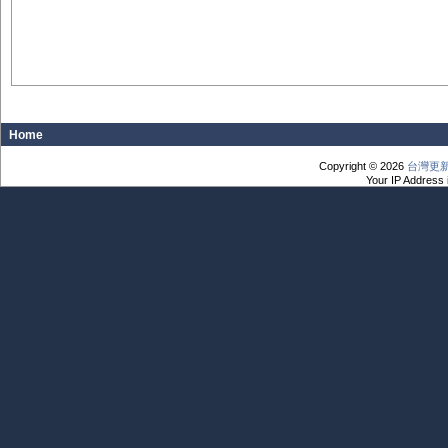
Home
Copyright © 2026
台灣更
Your IP Address 