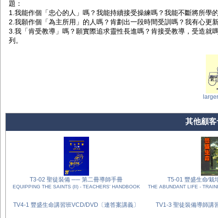
題：
1.我能作個「忠心的人」嗎？我能持續接受操練嗎？我能不斷將所學
2.我願作個「為主所用」的人嗎？肯劃出一段時間受訓嗎？我有心更
3.我「肯受教導」嗎？願實際追求靈性長進嗎？肯接受教導，受造就
列。
large
其他顧客也
T3-02 聖徒裝備 ── 第二冊導師手冊
T5-01 豐盛
EQUIPPING THE SAINTS (II) - TEACHERS' HANDBOOK
THE ABUNDANT LIFE - TRAIN
TV4-1 豐盛生命講習班VCD/DVD〔連答案講義〕
TV1-3 聖徒裝備