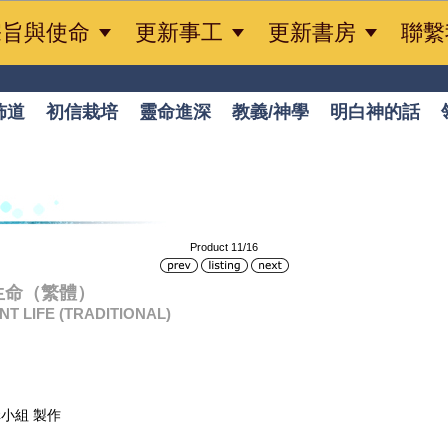



宗旨與使命
更新事工
更新書房
聯繫
佈道
初信栽培
靈命進深
教義/神學
明白神的話
Product 11/16
1 豐盛生命（繁體）
T LIFE (TRADITIONAL)
小組 製作