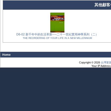
其他顧客也
D6-02 新千年中的生活革新──二十一世紀實用神學系列（二）
THE REORDERING OF YOUR LIFE IN A NEW MILLENNIUM
Home
Copyright © 2026
台灣更
Your IP Address