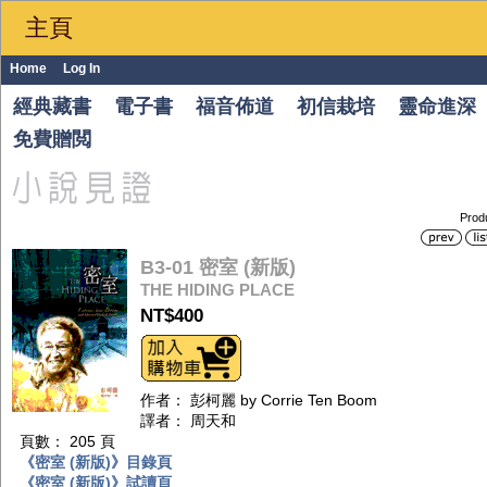
主頁
Home
Log In
經典藏書
電子書
福音佈道
初信栽培
靈命進深
免費贈閲
Prod
B3-01 密室 (新版)
THE HIDING PLACE
NT$400
作者： 彭柯麗 by Corrie Ten Boom
譯者： 周天和
頁數： 205 頁
《密室 (新版)》目錄頁
《密室 (新版)》試讀頁