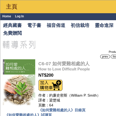
主頁
Home
Log In
經典藏書
電子書
福音佈道
初信栽培
靈命進深
免費贈閲
Produ
C6-07 如何愛難相處的人
How to Love Difficult People
NT$200
作者：約廉史密斯（William P. Smith）
譯者：梁楚城
頁數：64
《如何愛難相處的人》目錄頁
《如何愛難相處的人》試讀頁