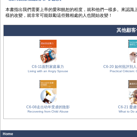
本書指出我們需要上帝的愛和饒恕的程度，就和他們一樣多。來認識
樣的改變，就非常可能鼓勵這些難相處的人也開始改變！
其他顧客也
C6-11面對家庭暴力
C6-20 如何批評
Living with an Angry Spouse
P
C6-08走出幼年受虐的陰影
C6-21 
Recovering from Child Abuse
What to Do 
Home