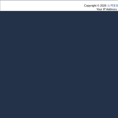
Copyright © 2026
台灣更
Your IP Address 