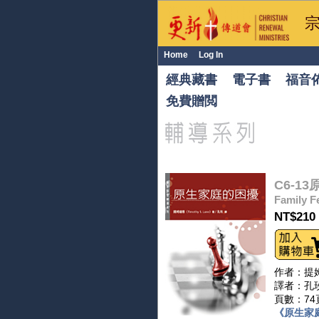
Home
Log In
經典藏書
電子書
福音
免費贈閲
C6-1
Family F
NT$210
作者：提姆連恩
譯者：孔
頁數：74
《原生家