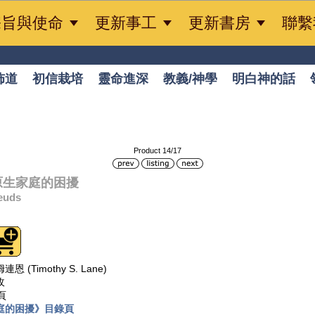



宗旨與使命
更新事工
更新書房
聯繫
佈道
初信栽培
靈命進深
教義/神學
明白神的話
Product 14/17
3原生家庭的困擾
euds
 (Timothy S. Lane)
玫
頁
庭的困擾》目錄頁