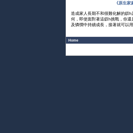
《原生家
造成家人長期不和很難化解的釵h
何，即使面對著這釵h挑戰，你還
及憐憫中持續成長，接著就可以
Home