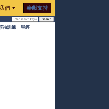

奉獻支持
我們
領袖訓練
聖經