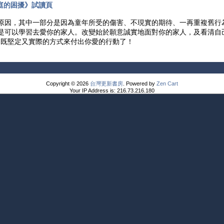
庭的困擾》試讀頁
原因，其中一部分是因為童年所受的傷害、不現實的期待、一再重複舊行
是可以學習去愛你的家人。改變始於願意誠實地面對你的家人，及看清自
用既堅定又實際的方式來付出你愛的行動了！
Copyright © 2026
台灣更新書房
. Powered by
Zen Cart
Your IP Address is: 216.73.216.180