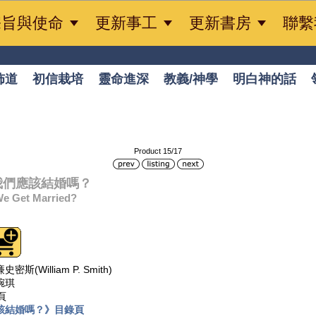



宗旨與使命
更新事工
更新書房
聯繫
佈道
初信栽培
靈命進深
教義/神學
明白神的話
Product 15/17
4我們應該結婚嗎？
e Get Married?
斯(William P. Smith)
琬琪
頁
該結婚嗎？》目錄頁