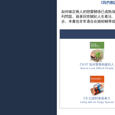
《我們應
如何確定兩人的戀愛關係已成熟
列問題。藉著回答關於人生看法
步。本書也非常適合在婚前輔導
C6-07 如何愛難相處的人
How to Love Difficult People
C6-11面對家庭暴力
Living with an Angry Spouse