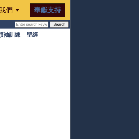

奉獻支持
我們
領袖訓練
聖經