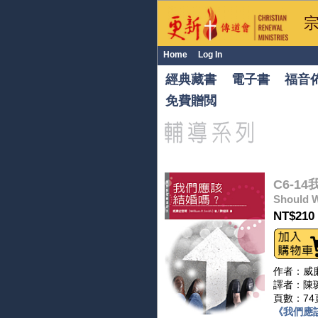
Home
Log In
經典藏書
電子書
福音
免費贈閲
C6-1
Should W
NT$210
作者：威廉史密
譯者：陳
頁數：74
《我們應