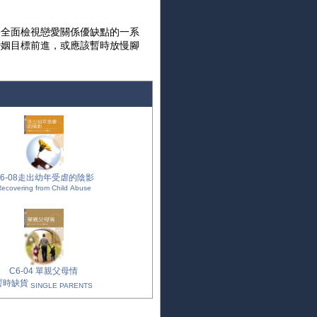
了全面檢視戀愛關係優缺點的一系
婚姻目標前進，或應該暫時放慢腳
C6-08走出幼年受虐的陰影
ecovering from Child Abuse
C6-04 單親父母情
暫時缺貨
SINGLE PARENTS