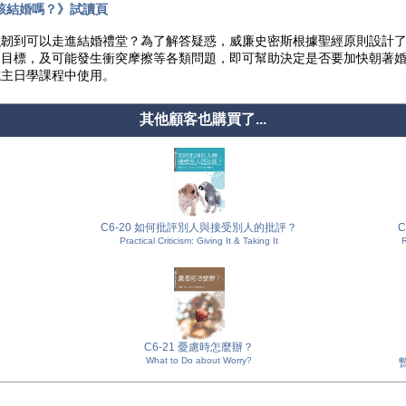
該結婚嗎？》試讀頁
強韌到可以走進結婚禮堂？為了解答疑惑，威廉史密斯根據聖經原則設計
、目標，及可能發生衝突摩擦等各類問題，即可幫助決定是否要加快朝著
或主日學課程中使用。
其他顧客也購買了...
C6-20 如何批評別人與接受別人的批評？
Practical Criticism: Giving It & Taking It
R
C6-21 憂慮時怎麼辦？
What to Do about Worry?