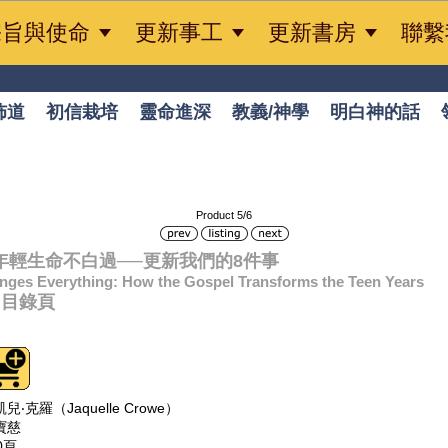



宗旨與使命
更新事工
更新書房
聯繫
佈道
初信栽培
靈命進深
教義/神學
明白神的話
Product 5/6
7 年輕生命不白過──更新我們的8件事
nges Everything: How the Gospel Transforms the Teen Years
頁
目錄頁
‧克羅（Jaquelle Crowe）
寶慈
0頁