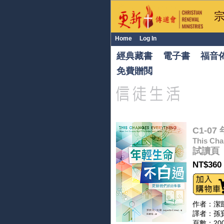
Home
Log In
經典藏書
電子書
福音
免費贈閲
C1-0
This Cha
試讀
NT$360
作者：潔凱兒
譯者：孫
頁數：20