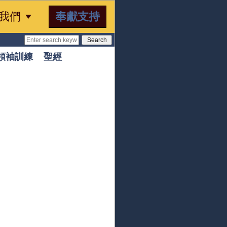

奉獻支持
我們
領袖訓練
聖經