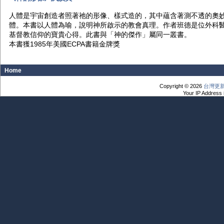
人體是宇宙創造者照著祂的形像、樣式造的，其中蘊含著測不透的奧
體。本書以人體為喻，說明神所啟示的教會真理。作者班德是位外科
基督教信仰的寶貴心得。此書與「神的傑作」屬同一叢書。
本書獲1985年美國ECPA書籍金牌獎
Home
Copyright © 2026
台灣更
Your IP Address 