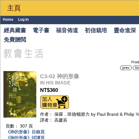
主頁
Home
Log In
經典藏書
電子書
福音佈道
初信栽培
靈命進深
免費贈閲
Prod
C3-02 神的形像
IN HIS IMAGE
NT$360
作者： 保羅．班德∕楊腓力 by Paul Brand & Philip Y
譯者： 高慶辰
頁數： 307 頁
《神的形像》目錄頁
《神的形像》試讀頁