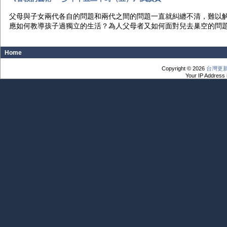
父母與子女兩代各自的問題和兩代之間的問題一直就糾纏不清，難以
應如何教導孩子過獨立的生活？為人父母者又如何面對兒去巢空的問
Home
Copyright © 2026
台灣更
Your IP Address 