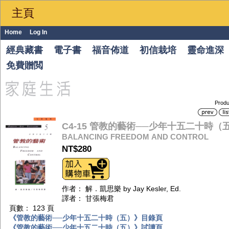
主頁
Home
Log In
經典藏書
電子書
福音佈道
初信栽培
靈命進深
免費贈閲
Produ
C4-15 管教的藝術──少年十五二十時（
BALANCING FREEDOM AND CONTROL
NT$280
作者： 解．凱思樂 by Jay Kesler, Ed.
譯者： 甘張梅君
頁數： 123 頁
《管教的藝術──少年十五二十時（五）》目錄頁
《管教的藝術──少年十五二十時（五）》試讀頁