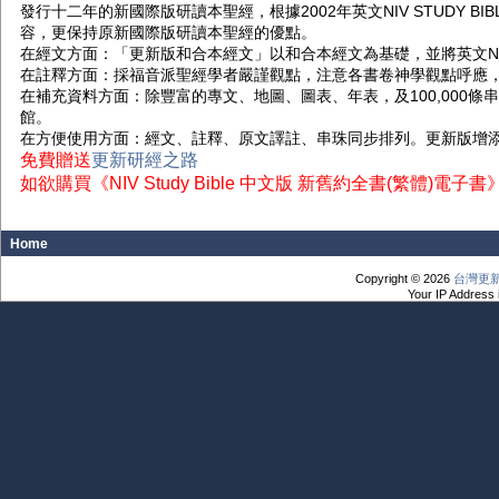
發行十二年的新國際版研讀本聖經，根據2002年英文NIV STUDY
容，更保持原新國際版研讀本聖經的優點。
在經文方面：「更新版和合本經文」以和合本經文為基礎，並將英文N
在註釋方面：採福音派聖經學者嚴謹觀點，注意各書卷神學觀點呼應，
在補充資料方面：除豐富的專文、地圖、圖表、年表，及100,000條
館。
在方便使用方面：經文、註釋、原文譯註、串珠同步排列。更新版增
免費贈送
更新研經之路
如欲購買
《NIV Study Bible 中文版 新舊約全書(繁體)電子書
Home
Copyright © 2026
台灣更
Your IP Address 