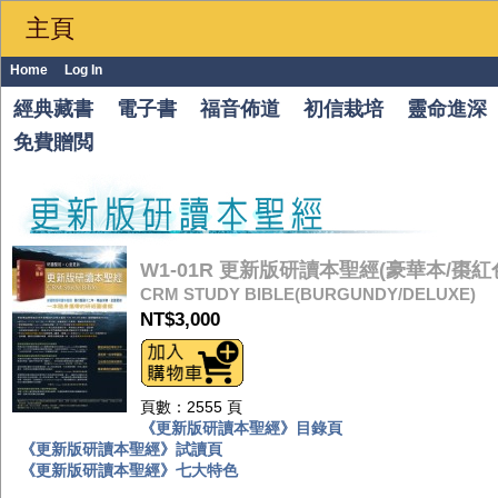
主頁
Home
Log In
經典藏書
電子書
福音佈道
初信栽培
靈命進深
免費贈閲
W1-01R 更新版研讀本聖經(豪華本/棗紅
CRM STUDY BIBLE(BURGUNDY/DELUXE)
NT$3,000
頁數：2555 頁
《更新版研讀本聖經》目錄頁
《更新版研讀本聖經》試讀頁
《更新版研讀本聖經》七大特色