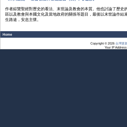
作者綜覽聖經對歷史的看法、末世論及教會的本質。他也討論了歷史
區以及教會與本國文化及當地政府的關係等題目，最後以末世論作結束
生路途，安息主懷。
Home
Copyright © 2026
台灣更
Your IP Address