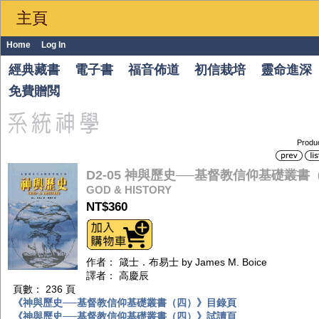
主頁
Home
Log In
經典藏書
電子書
福音佈道
初信栽培
靈命進深
免費贈閲
Produ
D2-05 神與歷史──基督教信仰基礎叢
GOD & HISTORY
NT$360
作者： 箴士．布易士 by James M. Boice
譯者： 高慶辰
頁數： 236 頁
《神與歷史──基督教信仰基礎叢書（四）》目錄頁
《神與歷史──基督教信仰基礎叢書（四）》試讀頁