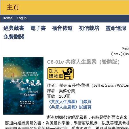
主頁
Home
Log In
經典藏書
電子書
福音佈道
初信栽培
靈命進深
免費贈閲
Prod
C8-01e 共度人生風暴（繁體版）
作者：傑夫 & 莎拉‧華頓（Jeff & Sarah Walt
譯者：吳蘇心美
頁數：288頁
《共度人生風暴》目錄頁
《共度人生風暴》試讀頁
所有婚姻都會經歷風暴，有時是從外面吹進來
關迎向婚姻風暴的書：為風暴作準備，學習駕馭風暴，以及善理風暴後
婚姻中所面臨的各樣苦難──慢性病、受虐後遺症、神經系統失調的孩