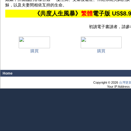
穌，以及夫妻間相依互持的生命。
《共度人生風暴》
繁體
電子版 US$
初讀電子書讀者，請參
購買
購買
Home
Copyright © 2026
台灣更
Your IP Address 