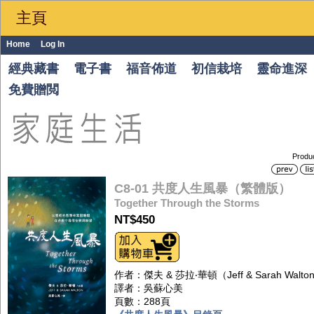
主頁
Home
Log In
經典藏書
電子書
福音佈道
初信栽培
靈命進深
免費贈閲
Produ
C8-01 共度人生風暴（繁體版）
Together Through the Storms
NT$450
作者：傑夫 & 莎拉‧華頓（Jeff & Sarah Walt
譯者：吳蘇心美
頁數：288頁