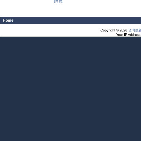
購買
Home
Copyright © 2026
台灣更
Your IP Address