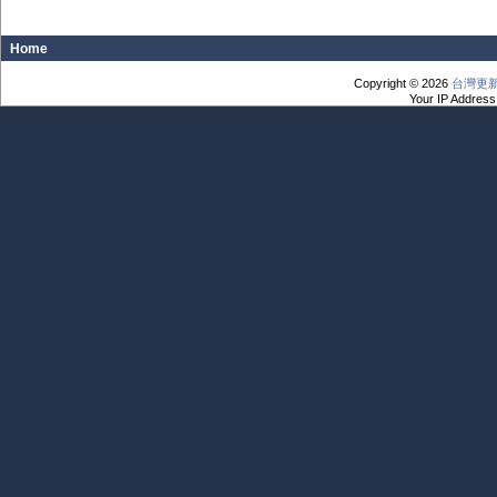
Home
Copyright © 2026
台灣更
Your IP Address