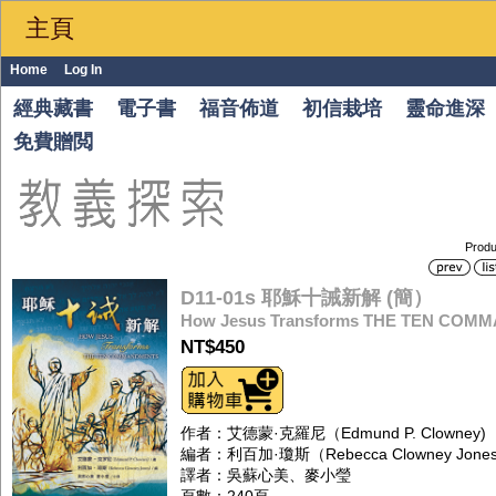
主頁
Home
Log In
經典藏書
電子書
福音佈道
初信栽培
靈命進深
免費贈閲
Produ
D11-01s 耶穌十誡新解 (簡）
How Jesus Transforms THE TEN CO
NT$450
作者：艾德蒙·克羅尼（Edmund P. Clowney)
編者：利百加·瓊斯（Rebecca Clowney Jones
譯者：吳蘇心美、麥小瑩