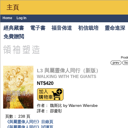
主頁
Home
Log In
經典藏書
電子書
福音佈道
初信栽培
靈命進深
免費贈閲
Prod
L3 與屬靈偉人同行（新版）
WALKING WITH THE GIANTS
NT$420
作者： 魏斯比 by Warren Wiersbe
譯者： 卲慶彰
頁數： 238 頁
《與屬靈偉人同行》目錄頁
《與屬靈偉人同行》試讀頁