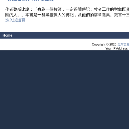
作者魏斯比說：「身為一個牧師，一定得讀傳記；牧者工作的對象既
圍的人。」本書是一群屬靈偉人的傳記，及他們的講章選集。箴言十三
進入試讀頁
Home
Copyright © 2026
台灣更
Your IP Address 