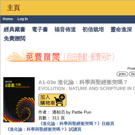
主頁
Home
Log In
經典藏書
電子書
福音佈道
初信栽培
靈命進深
免費贈閲
Prod
A1-03e 進化論：科學與聖經衝突嗎？
EVOLUTION : NATURE AND SCRIPTURE IN
作者： 潘柏滔 by Pattle Pun
頁數： 311 頁
《進化論：科學與聖經衝突嗎？》目錄頁
《進化論：科學與聖經衝突嗎？》試讀頁