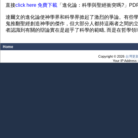
直接
click here 免費下載
「進化論：科學與聖經衝突嗎?」PD
達爾文的進化論使神學界和科學界掀起了激烈的爭論。有些
鬼推翻聖經創造神學的傑作，但大部分人都持這兩者之間的
者認識到有關的辯論實在是超乎了科學的範疇, 而是在哲學
Home
Copyright © 2026
台灣更
Your IP Address 