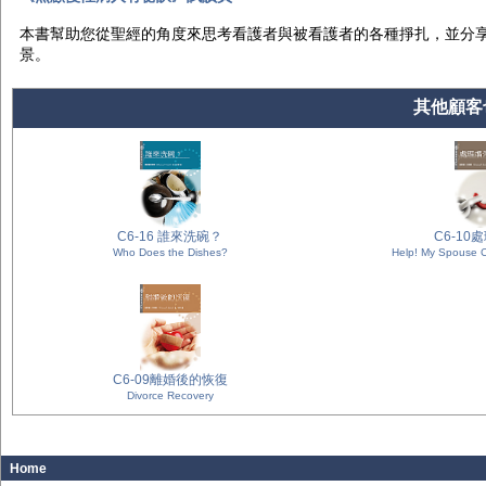
本書幫助您從聖經的角度來思考看護者與被看護者的各種掙扎，並分
景。
其他顧客也
C6-16 誰來洗碗？
C6-10
Who Does the Dishes?
Help! My Spouse C
C6-09離婚後的恢復
Divorce Recovery
Home