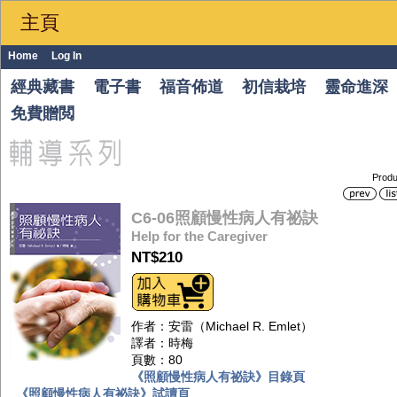
主頁
Home
Log In
經典藏書
電子書
福音佈道
初信栽培
靈命進深
免費贈閲
Produ
C6-06照顧慢性病人有祕訣
Help for the Caregiver
NT$210
作者：安雷（Michael R. Emlet）
譯者：時梅
頁數：80
《照顧慢性病人有祕訣》目錄頁
《照顧慢性病人有祕訣》試讀頁