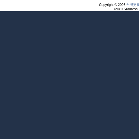
Copyright © 2026
台灣更
Your IP Address 