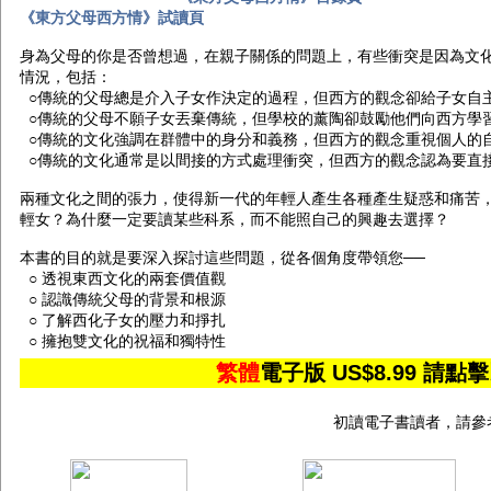
《東方父母西方情》試讀頁
身為父母的你是否曾想過，在親子關係的問題上，有些衝突是因為文
情況，包括：
○傳統的父母總是介入子女作決定的過程，但西方的觀念卻給子女自
○傳統的父母不願子女丟棄傳統，但學校的薰陶卻鼓勵他們向西方學
○傳統的文化強調在群體中的身分和義務，但西方的觀念重視個人的
○傳統的文化通常是以間接的方式處理衝突，但西方的觀念認為要直
兩種文化之間的張力，使得新一代的年輕人產生各種產生疑惑和痛苦
輕女？為什麼一定要讀某些科系，而不能照自己的興趣去選擇？
本書的目的就是要深入探討這些問題，從各個角度帶領您──
○ 透視東西文化的兩套價值觀
○ 認識傳統父母的背景和根源
○ 了解西化子女的壓力和掙扎
○ 擁抱雙文化的祝福和獨特性
繁體
電子版 US$8.99 
初讀電子書讀者，請參