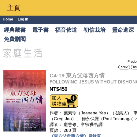
主頁
Home
Log In
經典藏書
電子書
福音佈道
初信栽培
靈命進深
免費贈閲
Produ
C4-19 東方父母西方情
FOLLOWING JESUS WITHOUT DISHON
NT$450
作者： 葉素珍（Jeanette Yep）（召集人)、車太
（Greg Jao）、 德永保羅（Paul Tokunaga
譯者： 龐慧修、章宗祺∕合譯
頁數： 288 頁
《東方父母西方情》目錄頁