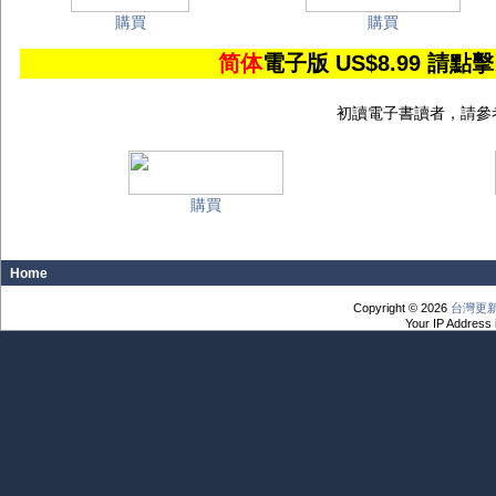
購買
購買
简体
電子版 US$8.99 
初讀電子書讀者，請參
購買
Home
Copyright © 2026
台灣更
Your IP Address 