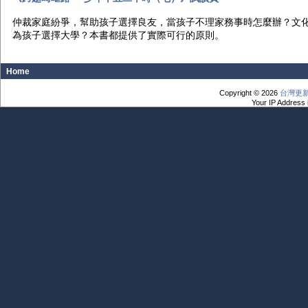
仲裁家庭紛爭，幫助孩子選擇良友，當孩子不理家務事時怎麼辦？文
為孩子選擇大學？本書都提供了實際可行的原則。
Home
Copyright © 2026
台灣更
Your IP Address 