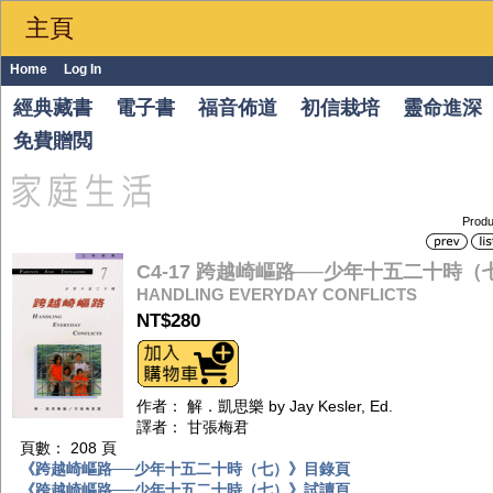
主頁
Home
Log In
經典藏書
電子書
福音佈道
初信栽培
靈命進深
免費贈閲
Produ
C4-17 跨越崎嶇路──少年十五二十時（
HANDLING EVERYDAY CONFLICTS
NT$280
作者： 解．凱思樂 by Jay Kesler, Ed.
譯者： 甘張梅君
頁數： 208 頁
《跨越崎嶇路──少年十五二十時（七）》目錄頁
《跨越崎嶇路──少年十五二十時（七）》試讀頁